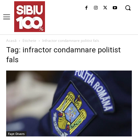
Acasă
Etichete
Infractor condamnare politist fals
Tag: infractor condamnare politist
fals
Fapt Divers