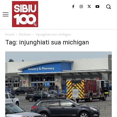
Acasă
Etichete
Injunghiati sua michigan
Tag: injunghiati sua michigan