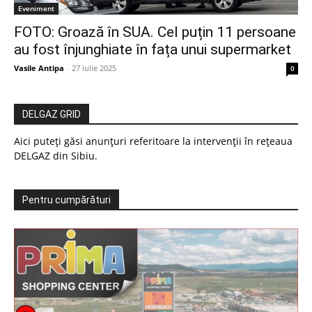
Eveniment
FOTO: Groază în SUA. Cel puțin 11 persoane
au fost înjunghiate în fața unui supermarket
Vasile Antipa
-
27 iulie 2025
0
DELGAZ GRID
Aici puteți găsi anunțuri referitoare la intervenții în rețeaua
DELGAZ din Sibiu.
Pentru cumpărături