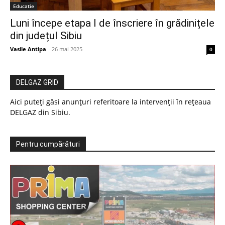
Educatie
Luni începe etapa I de înscriere în grădinițele
din județul Sibiu
Vasile Antipa
-
26 mai 2025
0
DELGAZ GRID
Aici puteți găsi anunțuri referitoare la intervenții în rețeaua
DELGAZ din Sibiu.
Pentru cumpărături