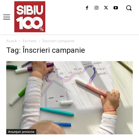
Acasă
Etichete
Înscrieri campanie
Tag: Înscrieri campanie
Anunțuri proiecte