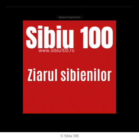
- Advertisement -
© Sibiu 100