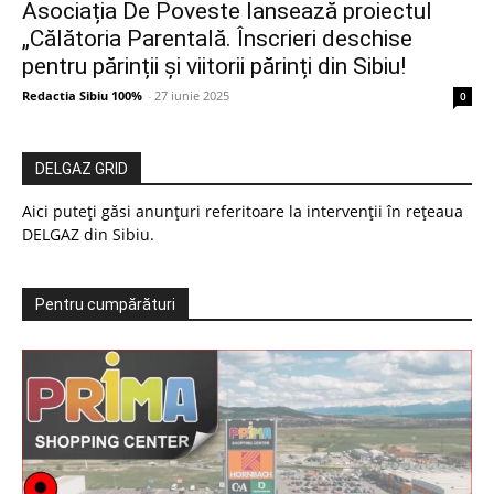
Asociația De Poveste lansează proiectul
„Călătoria Parentală. Înscrieri deschise
pentru părinții și viitorii părinți din Sibiu!
Redactia Sibiu 100%
-
27 iunie 2025
0
DELGAZ GRID
Aici puteți găsi anunțuri referitoare la intervenții în rețeaua
DELGAZ din Sibiu.
Pentru cumpărături