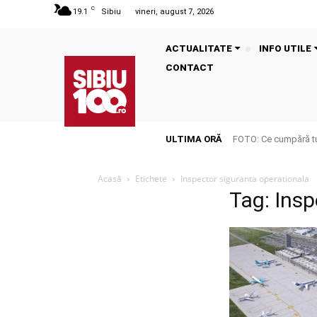
C
19.1
Sibiu
vineri, august 7, 2026
ACTUALITATE
INFO UTILE
CONTACT
ULTIMA ORĂ
FOTO: Ce cumpără tu
Acasă
Etichete
Inspector siguranta operationala
Tag: Insp