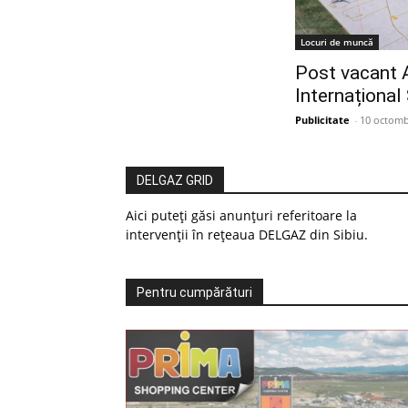
Locuri de muncă
Post vacant 
Internațional 
Publicitate
-
10 octomb
DELGAZ GRID
Aici puteți găsi anunțuri referitoare la
intervenții în rețeaua DELGAZ din Sibiu.
Pentru cumpărături