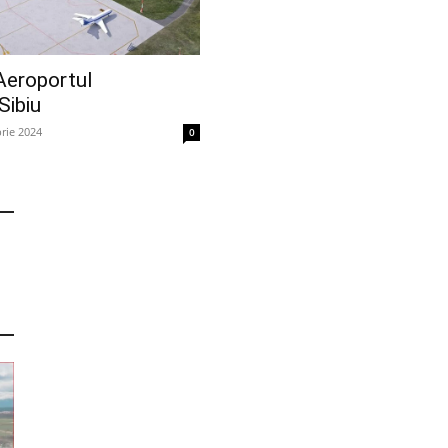
Aeroportul
Sibiu
rie 2024
0