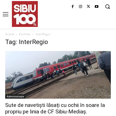
Acasă
Etichete
InterRegio
Tag: InterRegio
Administrație
Sute de navetiști lăsați cu ochii în soare la
propriu pe linia de CF Sibiu-Mediaș.