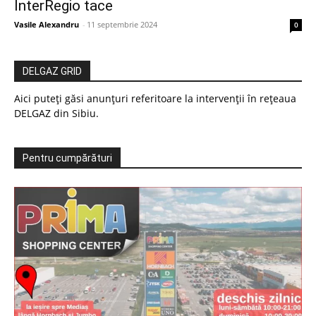
InterRegio tace
Vasile Alexandru
-
11 septembrie 2024
0
DELGAZ GRID
Aici puteți găsi anunțuri referitoare la intervenții în rețeaua
DELGAZ din Sibiu.
Pentru cumpărături