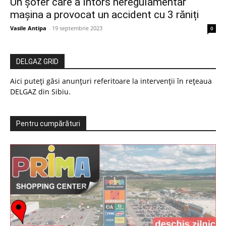
Un șofer care a întors neregulamentar
mașina a provocat un accident cu 3 răniți
Vasile Antipa
-
19 septembrie 2023
0
DELGAZ GRID
Aici puteți găsi anunțuri referitoare la intervenții în rețeaua
DELGAZ din Sibiu.
Pentru cumpărături