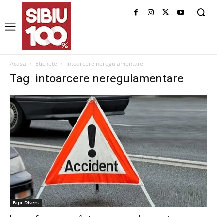
Acasă
Etichete
Intoarcere neregulamentare
Tag: intoarcere neregulamentare
Fapt Divers