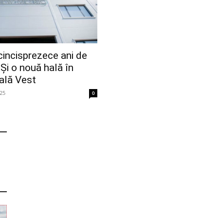
incisprezece ani de
Și o nouă hală în
ală Vest
025
0