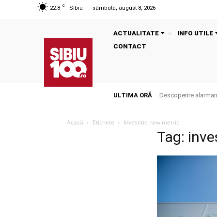
C
22.8
Sibiu
sâmbătă, august 8, 2026
ACTUALITATE
INFO UTILE
CONTACT
ULTIMA ORĂ
Descoperire alarmantă
Acasă
Etichete
Investitie new metric
Tag: inve