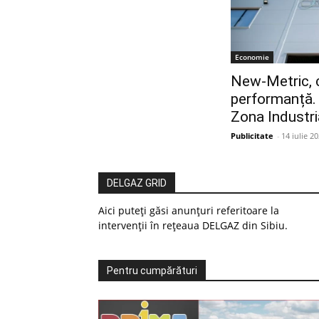
Economie
New-Metric, c
performanță. 
Zona Industri
Publicitate
-
14 iulie 2
DELGAZ GRID
Aici puteți găsi anunțuri referitoare la
intervenții în rețeaua DELGAZ din Sibiu.
Pentru cumpărături