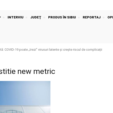
INTERVIU
JUDEŢ
PRODUS ÎN SIBIU
REPORTAJ
OPI
: COVID-19 poate „trezi” virusuri latente și crește riscul de complicații
stitie new metric