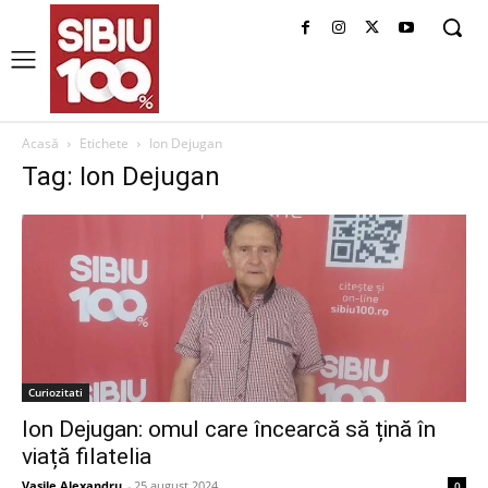
Acasă
Etichete
Ion Dejugan
Tag: Ion Dejugan
Curiozitati
Ion Dejugan: omul care încearcă să țină în
viață filatelia
Vasile Alexandru
-
25 august 2024
0