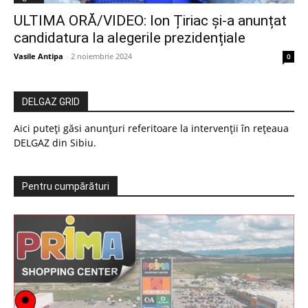
ULTIMA ORĂ/VIDEO: Ion Țiriac și-a anunțat
candidatura la alegerile prezidențiale
Vasile Antipa
-
2 noiembrie 2024
0
DELGAZ GRID
Aici puteți găsi anunțuri referitoare la intervenții în rețeaua
DELGAZ din Sibiu.
Pentru cumpărături