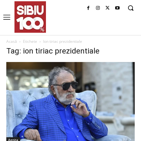
Acasă
Etichete
Ion tiriac prezidentiale
Tag: ion tiriac prezidentiale
Agnita