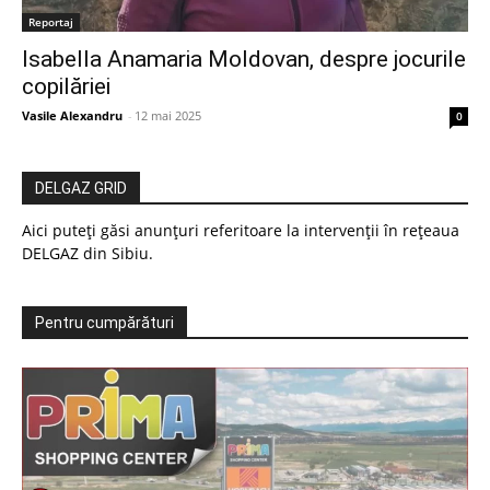
Reportaj
Isabella Anamaria Moldovan, despre jocurile
copilăriei
Vasile Alexandru
-
12 mai 2025
0
DELGAZ GRID
Aici puteți găsi anunțuri referitoare la intervenții în rețeaua
DELGAZ din Sibiu.
Pentru cumpărături