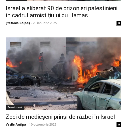
Israel a eliberat 90 de prizonieri palestinieni
în cadrul armistițiului cu Hamas
Ștefania Colpoș
-
20 ianuarie 2025
0
Eveniment
Zeci de medieșeni prinși de război în Israel
Vasile Antipa
-
10 octombrie 2023
0