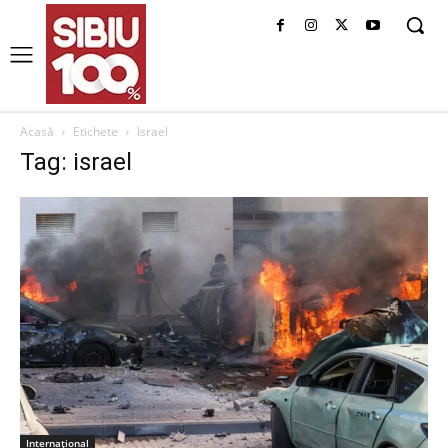
Acasă
Etichete
Israel
Tag: israel
Internațional