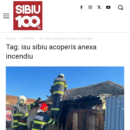
Acasă
Etichete
Isu sibiu acoperis anexa incendiu
Tag: isu sibiu acoperis anexa
incendiu