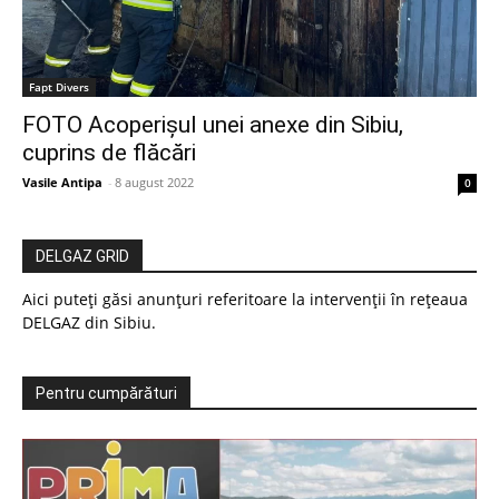
Fapt Divers
FOTO Acoperișul unei anexe din Sibiu,
cuprins de flăcări
Vasile Antipa
-
8 august 2022
0
DELGAZ GRID
Aici puteți găsi anunțuri referitoare la intervenții în rețeaua
DELGAZ din Sibiu.
Pentru cumpărături