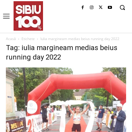
Acasă
Etichete
Iulia margineam medias beius running day 2022
Tag: iulia margineam medias beius
running day 2022