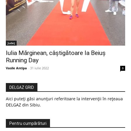
Judeţ
Iulia Mărginean, câștigătoare la Beiuș
Running Day
Vasile Antipa
-
31 iulie 2022
0
DELGAZ GRID
Aici puteți găsi anunțuri referitoare la intervenții în rețeaua
DELGAZ din Sibiu.
Pentru cumpărături