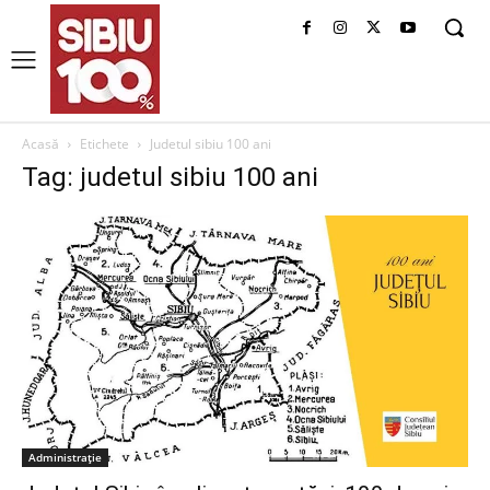
Acasă
Etichete
Judetul sibiu 100 ani
Tag: judetul sibiu 100 ani
Administrație