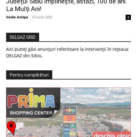
Județul Sibiu împlinește, astăzi, 100 de ani.
La Mulți Ani!
Vasile Antipa
-
13 iunie 2025
0
DELGAZ GRID
Aici puteți găsi anunțuri referitoare la intervenții în rețeaua
DELGAZ din Sibiu.
Pentru cumpărături