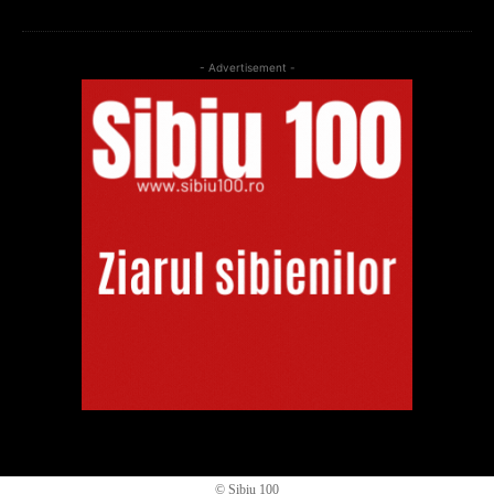
- Advertisement -
© Sibiu 100