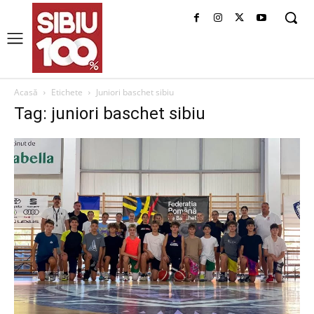
Acasă
Etichete
Juniori baschet sibiu
Tag: juniori baschet sibiu