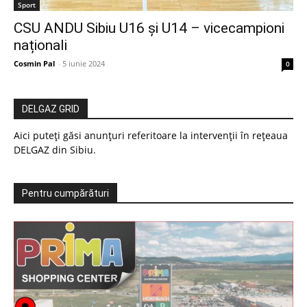
Sport
CSU ANDU Sibiu U16 și U14 – vicecampioni
naționali
Cosmin Pal
-
5 iunie 2024
0
DELGAZ GRID
Aici puteți găsi anunțuri referitoare la intervenții în rețeaua
DELGAZ din Sibiu.
Pentru cumpărături