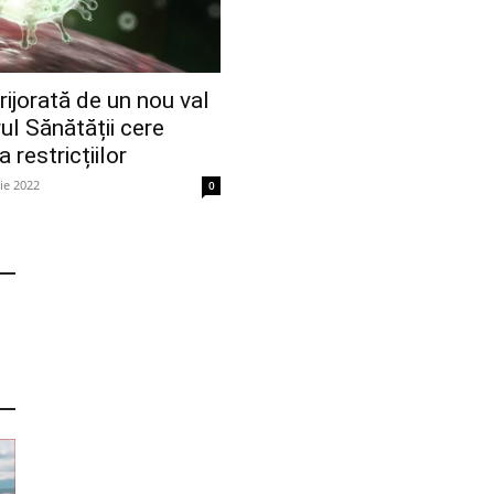
rijorată de un nou val
ul Sănătății cere
 restricțiilor
lie 2022
0