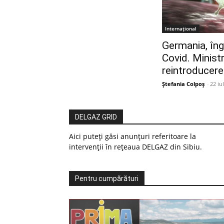
Internațional
Germania, îng
Covid. Ministr
reintroducerea
Ștefania Colpoș
-
22 iu
DELGAZ GRID
Aici puteți găsi anunțuri referitoare la
intervenții în rețeaua DELGAZ din Sibiu.
Pentru cumpărături