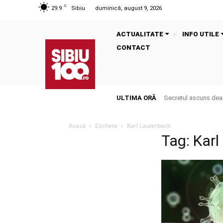
C
29.9
Sibiu
duminică, august 9, 2026
ACTUALITATE
INFO UTILE
CONTACT
ULTIMA ORĂ
Secretul ascuns deas
Acasă
Etichete
Karl Lauterbach
Tag: Kar