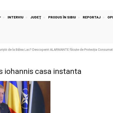
INTERVIU
JUDEŢ
PRODUS ÎN SIBIU
REPORTAJ
OPI
riștii de la Bâlea Lac? Descoperiri ALARMANTE făcute de Protecția Consumato
s iohannis casa instanta