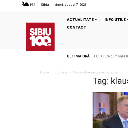
C
19.1
Sibiu
vineri, august 7, 2026
ACTUALITATE
INFO UTILE
CONTACT
ULTIMA ORĂ
FOTO: Ce cumpără tu
Acasă
Etichete
Klaus iohannis casa instanta
Tag: klau