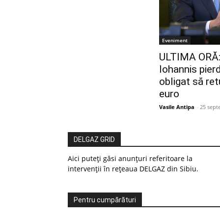
Eveniment
ULTIMA ORĂ: 
Iohannis pier
obligat să re
euro
Vasile Antipa
-
25 sept
DELGAZ GRID
Aici puteți găsi anunțuri referitoare la
intervenții în rețeaua DELGAZ din Sibiu.
Pentru cumpărături