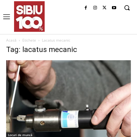
Acasă
Etichete
Lacatus mecanic
Tag: lacatus mecanic
Locuri de muncă