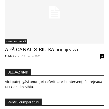
Locuri de muncă
APĂ CANAL SIBIU SA angajează
Publicitate
-
19 martie 2021
0
DELGAZ GRID
Aici puteți găsi anunțuri referitoare la intervenții în rețeaua
DELGAZ din Sibiu.
Pentru cumpărături