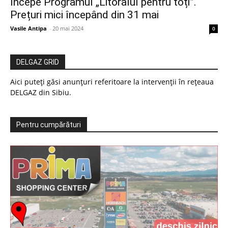
Începe Programul „Litoralul pentru toți”.
Prețuri mici începând din 31 mai
Vasile Antipa
-
20 mai 2024
0
DELGAZ GRID
Aici puteți găsi anunțuri referitoare la intervenții în rețeaua
DELGAZ din Sibiu.
Pentru cumpărături