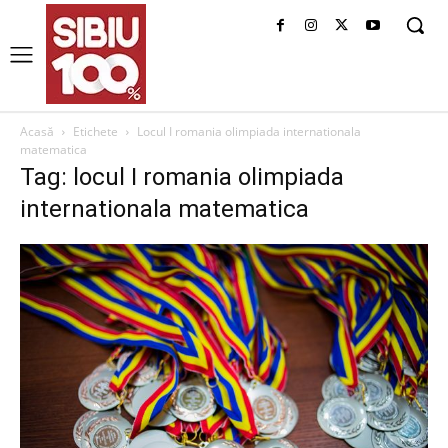
Acasă
Etichete
Locul I romania olimpiada internationala
matematica
Tag: locul I romania olimpiada
internationala matematica