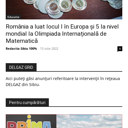
Educatie
România a luat locul I în Europa și 5 la nivel
mondial la Olimpiada Internațională de
Matematică
Redactia Sibiu 100%
-
15 iulie 2022
0
DELGAZ GRID
Aici puteți găsi anunțuri referitoare la intervenții în rețeaua
DELGAZ din Sibiu.
Pentru cumpărături