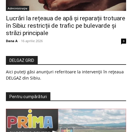
Administrație
Lucrări la rețeaua de apă și reparații trotuare
în Sibiu: restricții de trafic pe bulevarde și
străzi principale
Dana A
-
16 aprilie 2026
0
DELGAZ GRID
Aici puteți găsi anunțuri referitoare la intervenții în rețeaua
DELGAZ din Sibiu.
Pentru cumpărături