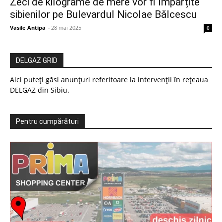
Zeci de kilograme de mere vor fi împărțite
sibienilor pe Bulevardul Nicolae Bălcescu
Vasile Antipa
-
28 mai 2025
0
DELGAZ GRID
Aici puteți găsi anunțuri referitoare la intervenții în rețeaua
DELGAZ din Sibiu.
Pentru cumpărături