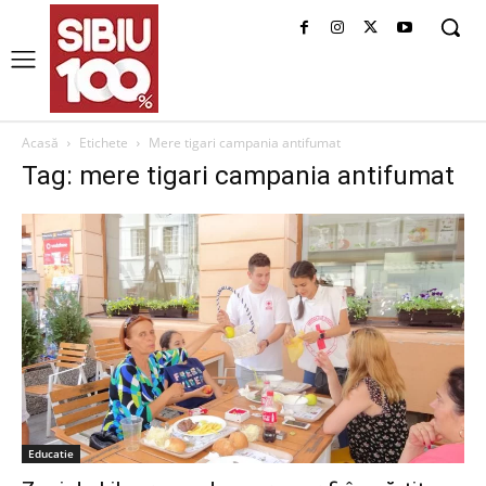
Acasă
Etichete
Mere tigari campania antifumat
Tag: mere tigari campania antifumat
Educatie