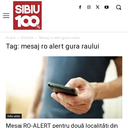
Acasă
Etichete
Mesaj ro alert gura raului
Tag: mesaj ro alert gura raului
Info utile
Mesaj RO-ALERT pentru două localități din