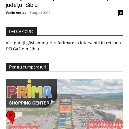
județul Sibiu
Vasile Antipa
-
8 august 2022
0
DELGAZ GRID
Aici puteți găsi anunțuri referitoare la intervenții în rețeaua
DELGAZ din Sibiu.
Pentru cumpărături