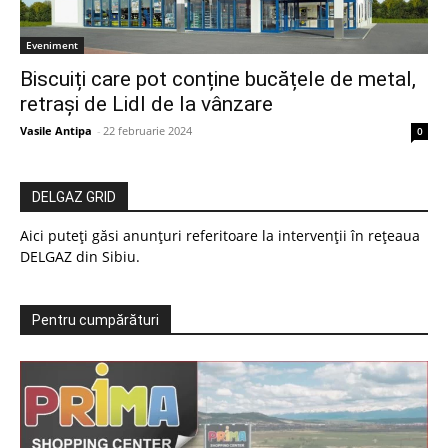
Eveniment
Biscuiți care pot conține bucățele de metal,
retrași de Lidl de la vânzare
Vasile Antipa
-
22 februarie 2024
0
DELGAZ GRID
Aici puteți găsi anunțuri referitoare la intervenții în rețeaua
DELGAZ din Sibiu.
Pentru cumpărături