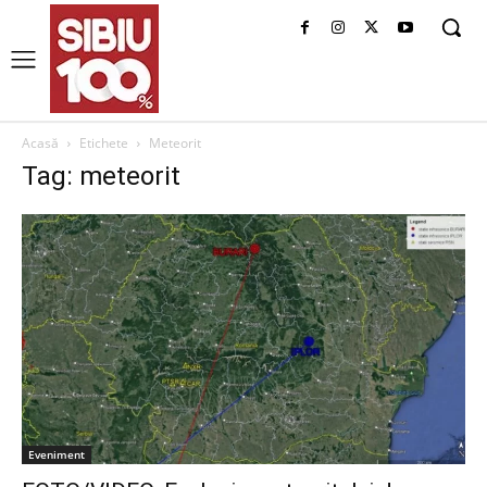
Acasă
Etichete
Meteorit
Tag: meteorit
Eveniment