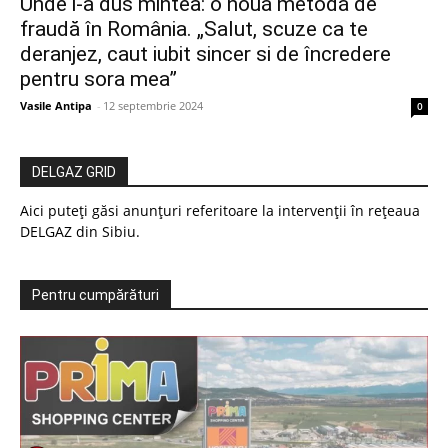
Unde i-a dus mintea: o nouă metodă de
fraudă în România. „Salut, scuze ca te
deranjez, caut iubit sincer si de încredere
pentru sora mea”
Vasile Antipa
-
12 septembrie 2024
0
DELGAZ GRID
Aici puteți găsi anunțuri referitoare la intervenții în rețeaua
DELGAZ din Sibiu.
Pentru cumpărături