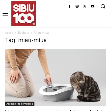
Acasă
Etichete
Miau-miua
Tag: miau-miua
Animale de companie