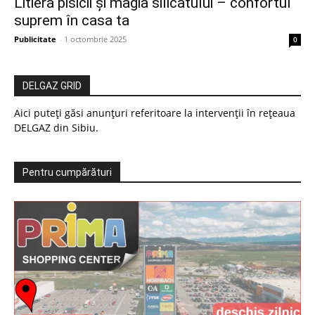
Litiera pisicii și magia silicatului – confortul
suprem în casa ta
Publicitate
-
1 octombrie 2025
0
DELGAZ GRID
Aici puteți găsi anunțuri referitoare la intervenții în rețeaua
DELGAZ din Sibiu.
Pentru cumpărături