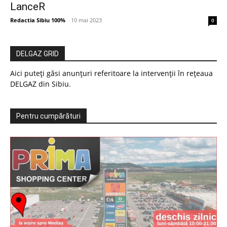
LanceR
Redactia Sibiu 100%
-
10 mai 2023
0
DELGAZ GRID
Aici puteți găsi anunțuri referitoare la intervenții în rețeaua
DELGAZ din Sibiu.
Pentru cumpărături