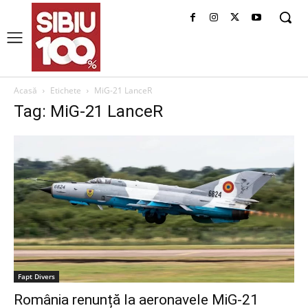
Acasă
Etichete
MiG-21 LanceR
Tag: MiG-21 LanceR
Fapt Divers
România renunță la aeronavele MiG-21