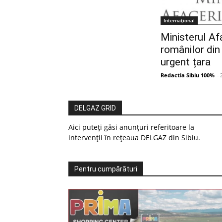
Internațional
Ministerul Af
românilor din
urgent țara
Redactia Sibiu 100%
-
DELGAZ GRID
Aici puteți găsi anunțuri referitoare la
intervenții în rețeaua DELGAZ din Sibiu.
Pentru cumpărături