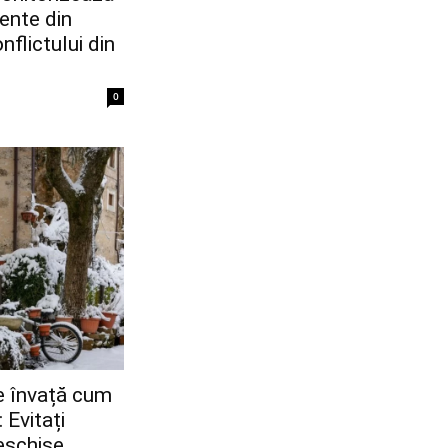
ente din
flictului din
0
ne învață cum
 Evitați
eschise,