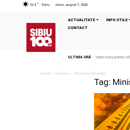
C
22.4
Sibiu
vineri, august 7, 2026
ACTUALITATE
INFO UTILE
CONTACT
ULTIMA ORĂ
Vești bune pentru si
Acasă
Etichete
Ministerul Sănătății
Tag: Mini