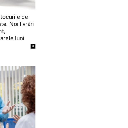
Stocurile de
te. Noi livrări
t,
rele luni
0