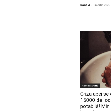
Dana A
-
3 martie 2026
Administrație
Criza apei se 
15000 de locu
potabilă! Mini