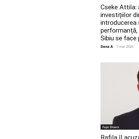
Cseke Attila:
investițiilor 
introducerea s
performanță, p
Sibiu se face
Dana A
-
7 mai 2026
Fapt Divers
Rafila îl acu