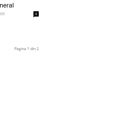
neral
025
0
Pagina 1 din 2