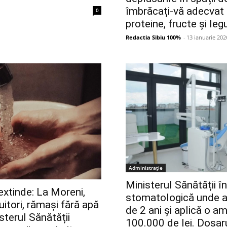
îmbrăcați-vă adecvat 
0
proteine, fructe și le
Redactia Sibiu 100%
-
13 ianuarie 202
Administrație
Ministerul Sănătății în
extinde: La Moreni,
stomatologică unde a 
itori, rămași fără apă
de 2 ani și aplică o 
sterul Sănătății
100.000 de lei. Dosar