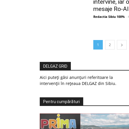
intervine, iar
mesaje Ro-Al
Redactia Sibiu 100%
-
1
2
DELGAZ GRID
Aici puteți găsi anunțuri referitoare la
intervenții în rețeaua DELGAZ din Sibiu.
Pentru cumpărături