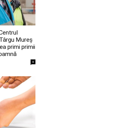
Centrul
a Târgu Mureș
ea primi primii
 toamnă
0