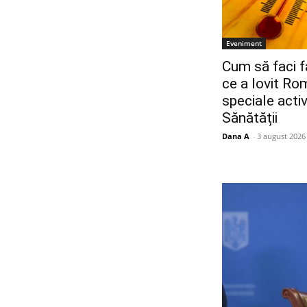
Eveniment
Cum să faci f
ce a lovit Ro
speciale acti
Sănătății
Dana A
-
3 august 2026