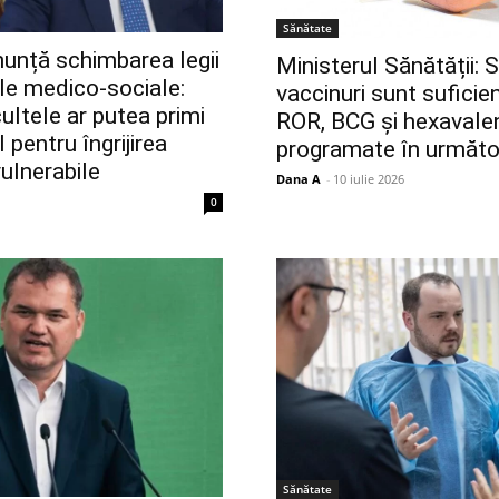
Sănătate
anunță schimbarea legii
Ministerul Sănătății: 
le medico-sociale:
vaccinuri sunt suficien
ultele ar putea primi
ROR, BCG și hexavalen
 pentru îngrijirea
programate în următoa
ulnerabile
Dana A
-
10 iulie 2026
0
Sănătate