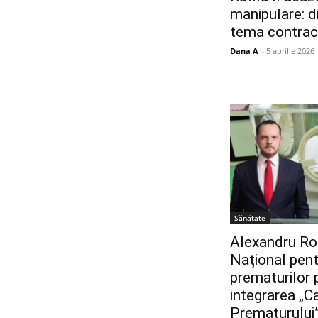
manipulare: d
tema contrac
Dana A
-
5 aprilie 2026
Sănătate
Alexandru Ro
Național pent
prematurilor p
integrarea „C
Prematurului