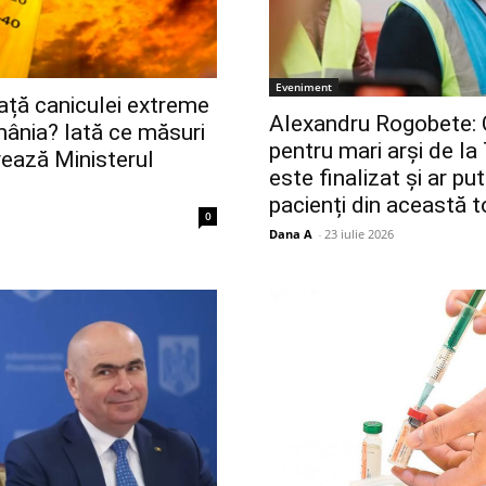
Eveniment
ață caniculei extreme
Alexandru Rogobete: 
mânia? Iată ce măsuri
pentru mari arși de l
vează Ministerul
este finalizat și ar put
pacienți din această
0
Dana A
-
23 iulie 2026