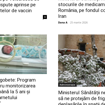
stocurile de medicam
ispute aprinse pe
România, pe fondul con
telor de vaccin
Iran
0
Dana A
-
25 martie 2026
gobete: Program
Administrație
ru monitorizarea
ână la 5 ani și
Ministerul Sănătății 
arnetului
să ne protejăm de frig:
”
deplasările în spații d