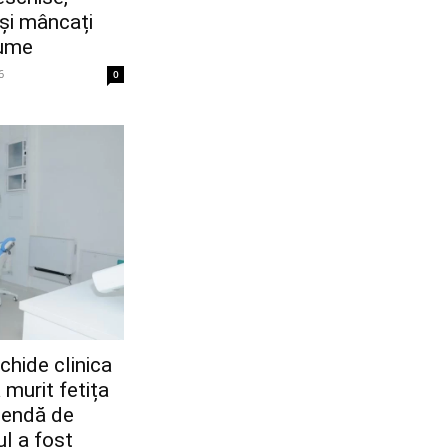
și mâncați
gume
6
0
chide clinica
murit fetița
amendă de
ul a fost