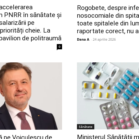
 accelerarea
Rogobete, despre infec
din PNRR în sănătate și
nosocomiale din spital
alarizării pe
toate spitalele din lu
riorități cheie. La
raportate corect, nu 
 pavilion de politraumă
Dana A
-
24 aprilie 2026
0
Sănătate
Ministerul Sănătății 
ză pe Voiculescu de