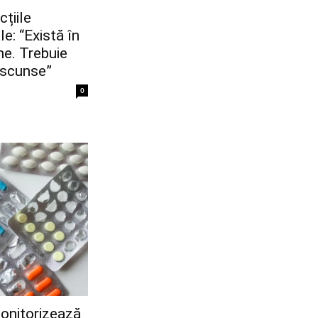
țiile
e: “Există în
me. Trebuie
ascunse”
0
monitorizează