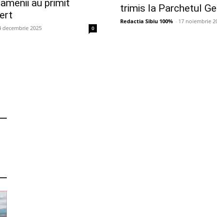
 oamenii au primit
trimis la Parchetul Ge
ert
Redactia Sibiu 100%
-
17 noiembrie 2
4 decembrie 2025
0