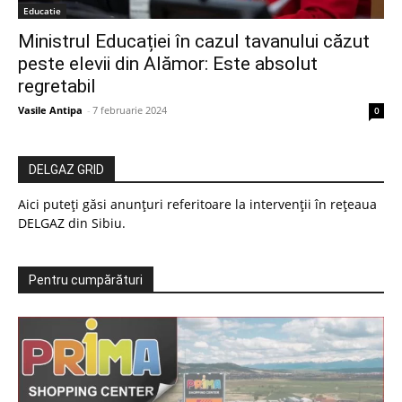
Educatie
Ministrul Educației în cazul tavanului căzut
peste elevii din Alămor: Este absolut
regretabil
Vasile Antipa
-
7 februarie 2024
0
DELGAZ GRID
Aici puteți găsi anunțuri referitoare la intervenții în rețeaua
DELGAZ din Sibiu.
Pentru cumpărături