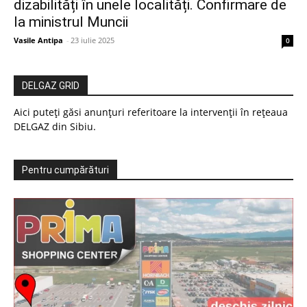
dizabilități în unele localități. Confirmare de
la ministrul Muncii
Vasile Antipa
-
23 iulie 2025
0
DELGAZ GRID
Aici puteți găsi anunțuri referitoare la intervenții în rețeaua
DELGAZ din Sibiu.
Pentru cumpărături