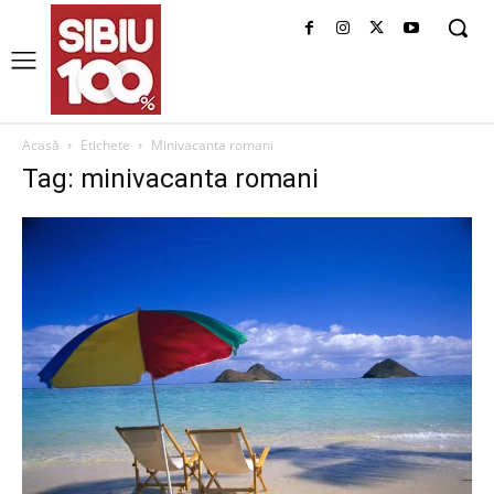
Acasă
Etichete
Minivacanta romani
Tag: minivacanta romani