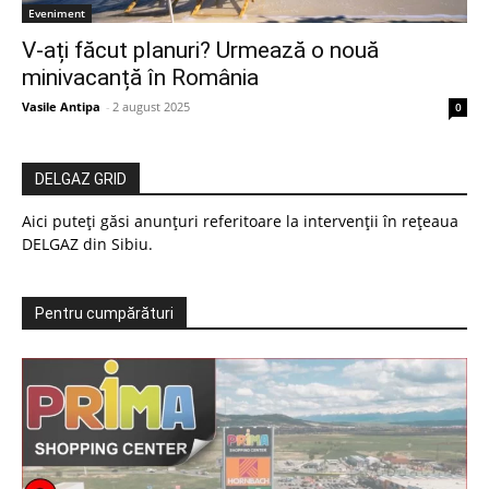
Eveniment
V-ați făcut planuri? Urmează o nouă
minivacanță în România
Vasile Antipa
-
2 august 2025
0
DELGAZ GRID
Aici puteți găsi anunțuri referitoare la intervenții în rețeaua
DELGAZ din Sibiu.
Pentru cumpărături