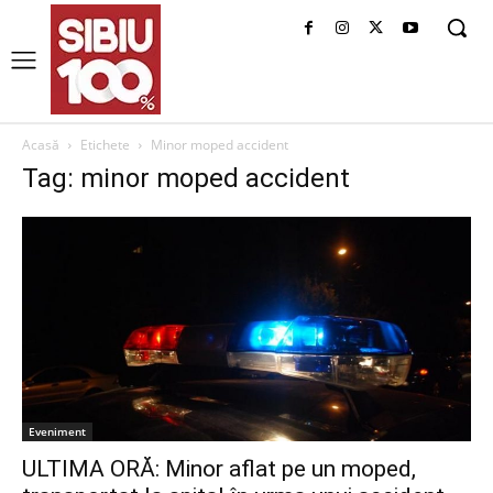
Acasă
Etichete
Minor moped accident
Tag: minor moped accident
Eveniment
ULTIMA ORĂ: Minor aflat pe un moped,