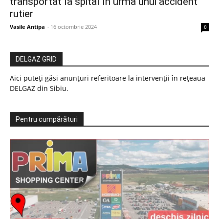
transportat la spital în urma unui accident
rutier
Vasile Antipa
-
16 octombrie 2024
0
DELGAZ GRID
Aici puteți găsi anunțuri referitoare la intervenții în rețeaua
DELGAZ din Sibiu.
Pentru cumpărături