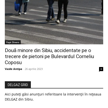
Fapt Divers
Două minore din Sibiu, accidentate pe o
trecere de pietoni pe Bulevardul Corneliu
Coposu
Vasile Antipa
-
26 aprilie 2023
0
DELGAZ GRID
Aici puteți găsi anunțuri referitoare la intervenții în rețeaua
DELGAZ din Sibiu.