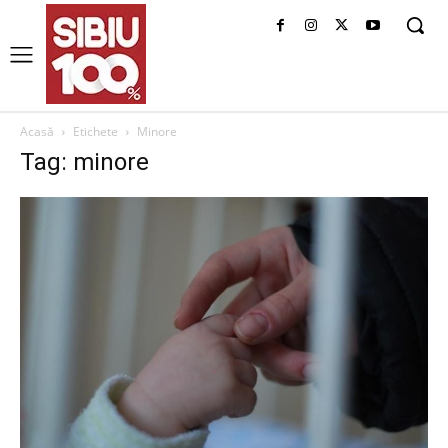
Acasă
Etichete
Minore
Tag: minore