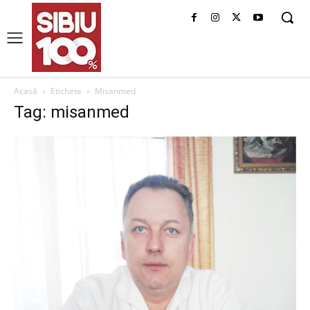
Acasă
Etichete
Misanmed
Tag: misanmed