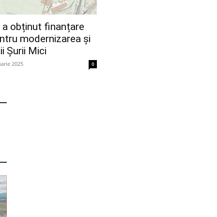
 a obținut finanțare
ntru modernizarea și
i Șurii Mici
uarie 2025
0