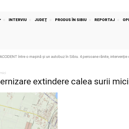
INTERVIU
JUDEŢ
PRODUS ÎN SIBIU
REPORTAJ
OPI
IDENT între o mașină și un autobuz în Sibiu. 4 persoane rănite, intervenție 
mici
rnizare extindere calea surii mici