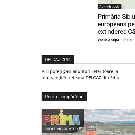
Administrație
Primăria Sibiu
europeană pe
extinderea Căi
Vasile Antipa
-
18 febr
DELGAZ GRID
Aici puteți găsi anunțuri referitoare la
intervenții în rețeaua DELGAZ din Sibiu.
Pentru cumpărături