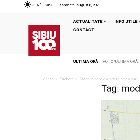
C
31.6
Sibiu
sâmbătă, august 8, 2026
ACTUALITATE
INFO UTILE
CONTACT
ULTIMA ORĂ
FOTO/ULTIMA ORĂ: ACC
Acasă
Etichete
Modernizare extindere calea surii 
Tag: mode