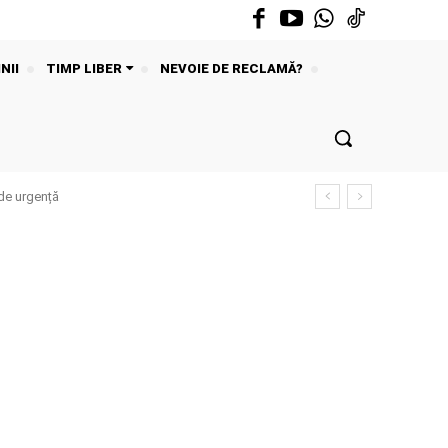
NII
TIMP LIBER
NEVOIE DE RECLAMĂ?
de urgență