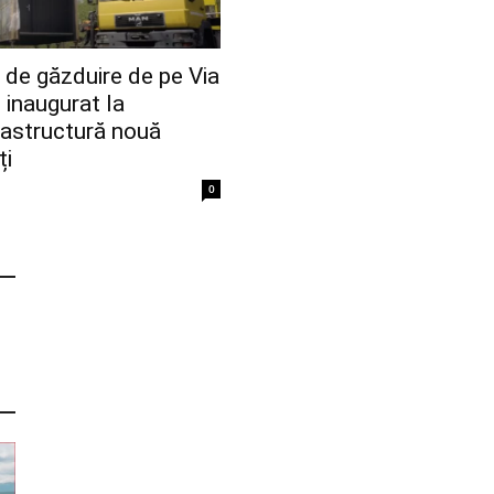
de găzduire de pe Via
 inaugurat la
rastructură nouă
ți
0