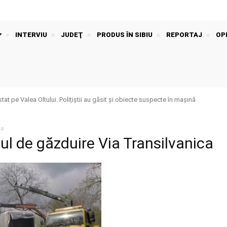
INTERVIU
JUDEŢ
PRODUS ÎN SIBIU
REPORTAJ
OPI
t pe Valea Oltului. Polițiștii au găsit și obiecte suspecte în mașină
ca
l de găzduire Via Transilvanica