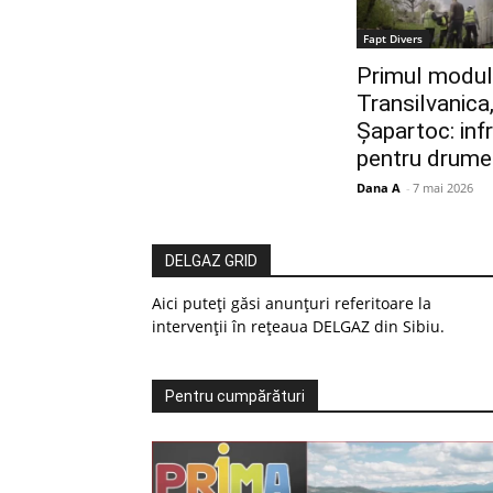
Fapt Divers
Primul modul 
Transilvanica,
Șapartoc: inf
pentru drume
Dana A
-
7 mai 2026
DELGAZ GRID
Aici puteți găsi anunțuri referitoare la
intervenții în rețeaua DELGAZ din Sibiu.
Pentru cumpărături