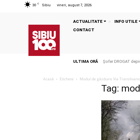
C
30
Sibiu
vineri, august 7, 2026
ACTUALITATE
INFO UTILE
CONTACT
ULTIMA ORĂ
Șofer DROGAT depista
Acasă
Etichete
Modul de găzduire Via Transilvani
Tag: modu