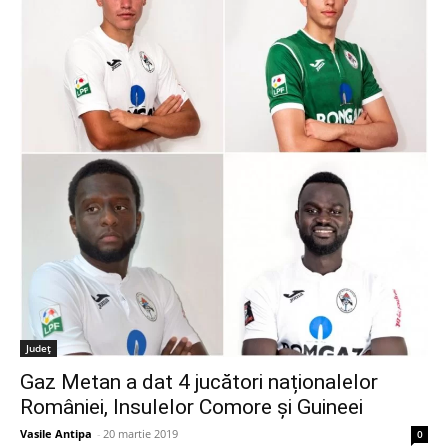
Judeţ
Gaz Metan a dat 4 jucători naționalelor
României, Insulelor Comore și Guineei
Vasile Antipa
-
20 martie 2019
0