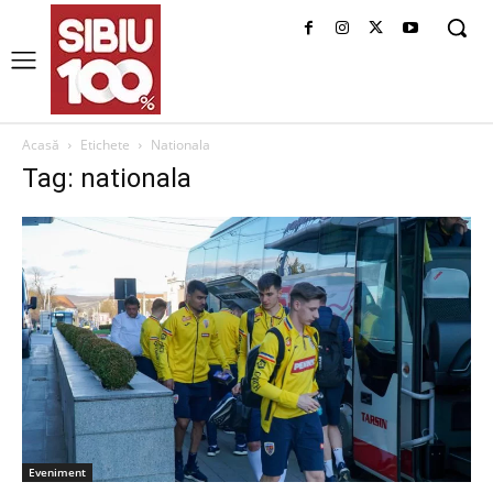
Acasă
Etichete
Nationala
Tag: nationala
Eveniment