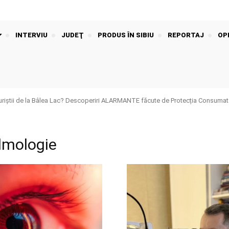
INTERVIU
JUDEŢ
PRODUS ÎN SIBIU
REPORTAJ
OPI
riștii de la Bâlea Lac? Descoperiri ALARMANTE făcute de Protecția Consumato
almologie