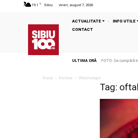
C
19.1
Sibiu
vineri, august 7, 2026
ACTUALITATE
INFO UTILE
CONTACT
ULTIMA ORĂ
FOTO: Ce cumpără tu
Acasă
Etichete
Oftalmologie
Tag: oft