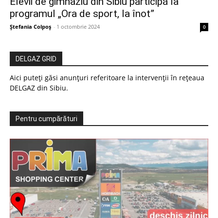
Elevii de gimnaziu din Sibiu participă la
programul „Ora de sport, la înot”
Ștefania Colpoș
-
1 octombrie 2024
0
DELGAZ GRID
Aici puteți găsi anunțuri referitoare la intervenții în rețeaua
DELGAZ din Sibiu.
Pentru cumpărături