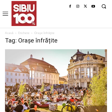
Acasă
Etichete
Orașe înfrățite
Tag: Orașe înfrățite