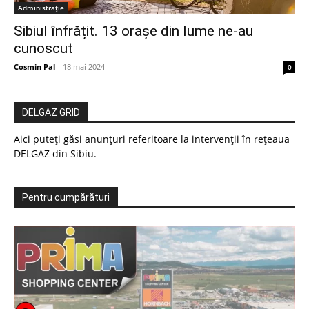
Administrație
Sibiul înfrățit. 13 orașe din lume ne-au
cunoscut
Cosmin Pal
-
18 mai 2024
0
DELGAZ GRID
Aici puteți găsi anunțuri referitoare la intervenții în rețeaua
DELGAZ din Sibiu.
Pentru cumpărături