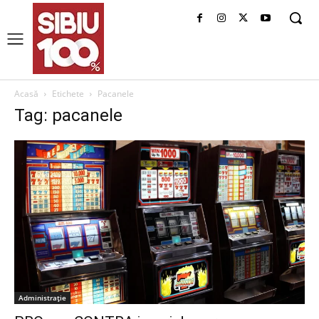
Acasă
Etichete
Pacanele
Tag: pacanele
Administrație