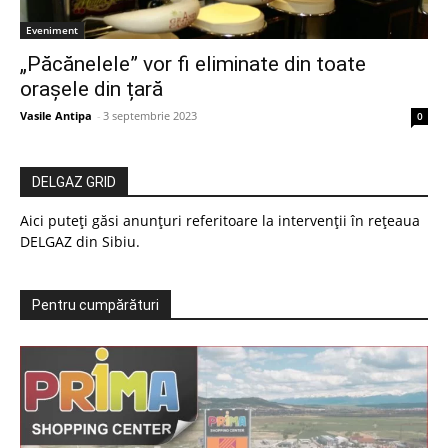
Eveniment
„Păcănelele” vor fi eliminate din toate
orașele din țară
Vasile Antipa
-
3 septembrie 2023
0
DELGAZ GRID
Aici puteți găsi anunțuri referitoare la intervenții în rețeaua
DELGAZ din Sibiu.
Pentru cumpărături