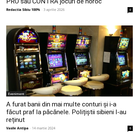
PRO sau CONTRA jocuri de noroc
Redactia Sibiu 100%
-
3 aprilie 2026
0
Eveniment
A furat banii din mai multe conturi și i-a
făcut praf la păcănele. Polițiștii sibieni l-au
reținut
Vasile Antipa
-
14 martie 2024
0