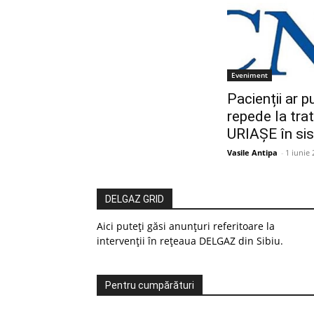
Eveniment
Pacienții ar 
repede la tra
URIAȘE în si
Vasile Antipa
-
1 iunie
DELGAZ GRID
Aici puteți găsi anunțuri referitoare la
intervenții în rețeaua DELGAZ din Sibiu.
Pentru cumpărături