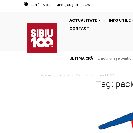
C
22.4
Sibiu
vineri, august 7, 2026
ACTUALITATE
INFO UTILE
CONTACT
ULTIMA ORĂ
Emoții uriașe pentru 
Acasă
Etichete
Pacienti tratament CNAS
Tag: pac