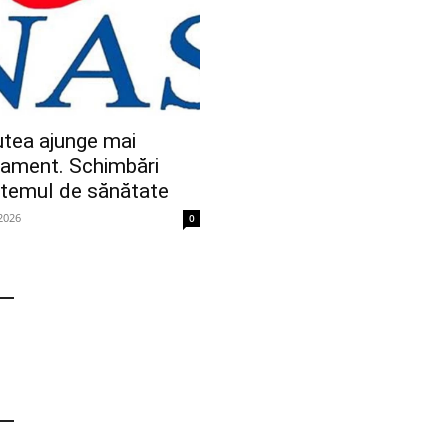
putea ajunge mai
tament. Schimbări
stemul de sănătate
 2026
0