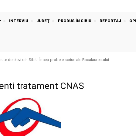
INTERVIU
JUDEŢ
PRODUS ÎN SIBIU
REPORTAJ
OPI
sute de elevi din Sibiu! Încep probele scrise ale Bacalaureatului
ienti tratament CNAS