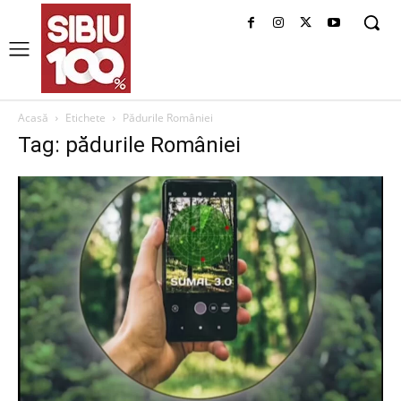
Acasă
Etichete
Pădurile României
Tag: pădurile României