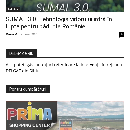
Politica
SUMAL 3.0: Tehnologia viitorului intră în
lupta pentru pădurile României
Dana A
-
25 mai 2026
0
DELGAZ GRID
Aici puteți găsi anunțuri referitoare la intervenții în rețeaua
DELGAZ din Sibiu.
Pentru cumpărături