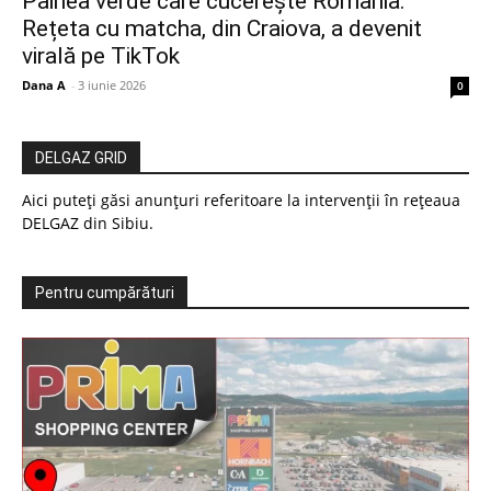
Pâinea verde care cucerește România.
Rețeta cu matcha, din Craiova, a devenit
virală pe TikTok
Dana A
-
3 iunie 2026
0
DELGAZ GRID
Aici puteți găsi anunțuri referitoare la intervenții în rețeaua
DELGAZ din Sibiu.
Pentru cumpărături