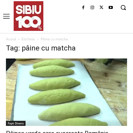
Acasă
Etichete
Pâine cu matcha
Tag: pâine cu matcha
Fapt Divers