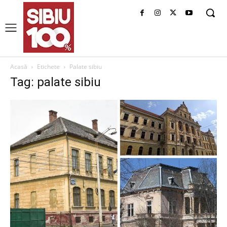
Acasă
Etichete
Palate sibiu
Tag: palate sibiu