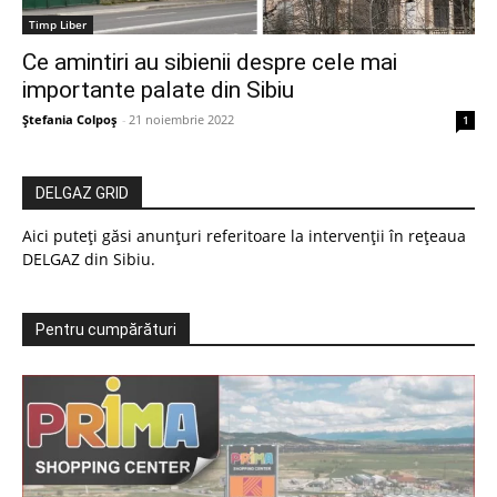
Timp Liber
Ce amintiri au sibienii despre cele mai
importante palate din Sibiu
Ștefania Colpoș
-
21 noiembrie 2022
1
DELGAZ GRID
Aici puteți găsi anunțuri referitoare la intervenții în rețeaua
DELGAZ din Sibiu.
Pentru cumpărături