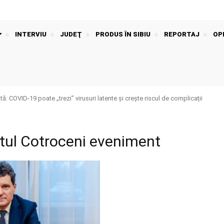
INTERVIU
JUDEŢ
PRODUS ÎN SIBIU
REPORTAJ
OPI
: COVID-19 poate „trezi” virusuri latente și crește riscul de complicații
atul Cotroceni eveniment