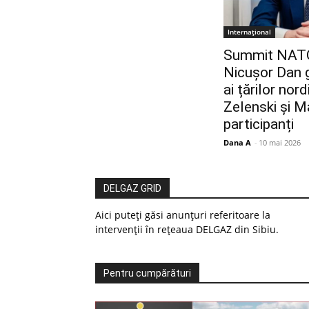
Internațional
Summit NATO 
Nicușor Dan g
ai țărilor nor
Zelenski și Ma
participanți
Dana A
-
10 mai 2026
DELGAZ GRID
Aici puteți găsi anunțuri referitoare la
intervenții în rețeaua DELGAZ din Sibiu.
Pentru cumpărături