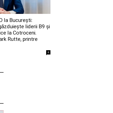
la București:
ăzduiește liderii B9 și
dice la Cotroceni.
rk Rutte, printre
0