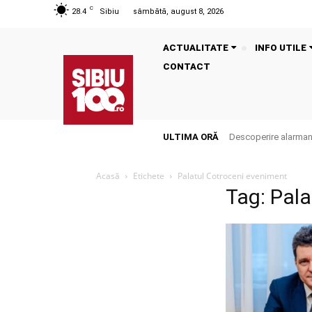
C
28.4
Sibiu
sâmbătă, august 8, 2026
ACTUALITATE
INFO UTILE
CONTACT
ULTIMA ORĂ
Descoperire alarmantă
Acasă
Etichete
Palatul Cotroceni eveniment
Tag: Pal