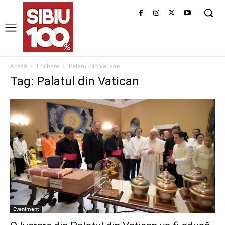
Acasă
Etichete
Palatul din Vatican
Tag: Palatul din Vatican
Eveniment