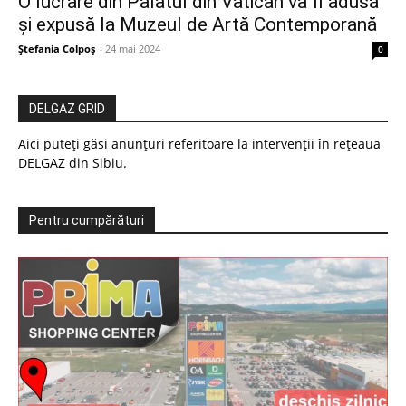
O lucrare din Palatul din Vatican va fi adusă
și expusă la Muzeul de Artă Contemporană
Ștefania Colpoș
-
24 mai 2024
0
DELGAZ GRID
Aici puteți găsi anunțuri referitoare la intervenții în rețeaua
DELGAZ din Sibiu.
Pentru cumpărături